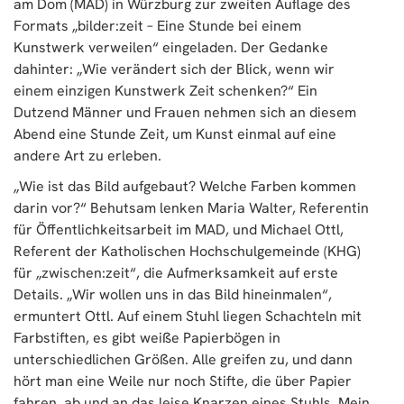
am Dom (MAD) in Würzburg zur zweiten Auflage des
Formats „bilder:zeit – Eine Stunde bei einem
Kunstwerk verweilen“ eingeladen. Der Gedanke
dahinter: „Wie verändert sich der Blick, wenn wir
einem einzigen Kunstwerk Zeit schenken?“ Ein
Dutzend Männer und Frauen nehmen sich an diesem
Abend eine Stunde Zeit, um Kunst einmal auf eine
andere Art zu erleben.
„Wie ist das Bild aufgebaut? Welche Farben kommen
darin vor?“ Behutsam lenken Maria Walter, Referentin
für Öffentlichkeitsarbeit im MAD, und Michael Ottl,
Referent der Katholischen Hochschulgemeinde (KHG)
für „zwischen:zeit“, die Aufmerksamkeit auf erste
Details. „Wir wollen uns in das Bild hineinmalen“,
ermuntert Ottl. Auf einem Stuhl liegen Schachteln mit
Farbstiften, es gibt weiße Papierbögen in
unterschiedlichen Größen. Alle greifen zu, und dann
hört man eine Weile nur noch Stifte, die über Papier
fahren, ab und an das leise Knarzen eines Stuhls. Mein