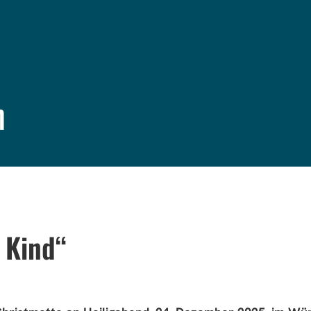
n
 Kind“