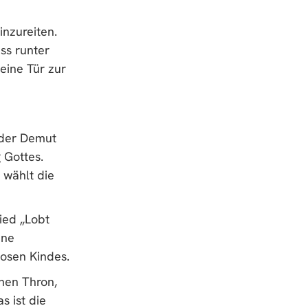
inzureiten.
ss runter
eine Tür zur
 der Demut
 Gottes.
 wählt die
Lied „Lobt
ine
osen Kindes.
hen Thron,
s ist die