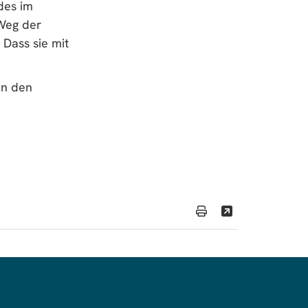
des im
 Weg der
 Dass sie mit
in den