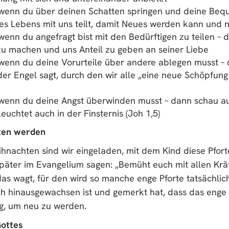
, wenn du über deinen Schatten springen und deine Beq
s Lebens mit uns teilt, damit Neues werden kann und ni
 wenn du angefragt bist mit den Bedürftigen zu teilen – 
zu machen und uns Anteil zu geben an seiner Liebe
 wenn du deine Vorurteile über andere ablegen musst – 
r Engel sagt, durch den wir alle „eine neue Schöpfung s
 wenn du deine Angst überwinden musst – dann schau auf
euchtet auch in der Finsternis (Joh 1,5)
rten werden
ihnachten sind wir eingeladen, mit dem Kind diese Pfor
später im Evangelium sagen: „Bemüht euch mit allen Krä
das wagt, für den wird so manche enge Pforte tatsächlic
ich hinausgewachsen ist und gemerkt hat, dass das enge
g, um neu zu werden.
Gottes