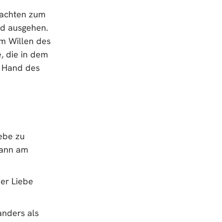
nachten zum
nd ausgehen.
em Willen des
, die in dem
r Hand des
ebe zu
kann am
der Liebe
anders als