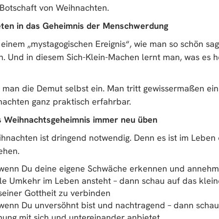
Botschaft von Weihnachten.
reten in das Geheimnis der Menschwerdung
 einem „mystagogischen Ereignis“, wie man so schön sag
. Und in diesem Sich-Klein-Machen lernt man, was es he
 man die Demut selbst ein. Man tritt gewissermaßen ein
achten ganz praktisch erfahrbar.
ins Weihnachtsgeheimnis immer neu üben
nachten ist dringend notwendig. Denn es ist im Leben o
ehen.
, wenn Du deine eigene Schwäche erkennen und annehmen
ale Umkehr im Leben ansteht – dann schau auf das klein
einer Gottheit zu verbinden
, wenn Du unversöhnt bist und nachtragend – dann schau
ung mit sich und untereinander anbietet