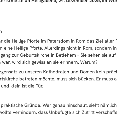
r Christmette an Heiligabend, 24. Dezember 2025, im Wü
m
die Heilige Pforte im Petersdom in Rom das Ziel aller 
 eine Heilige Pforte. Allerdings nicht in Rom, sondern i
ingang zur Geburtskirche in Betlehem – Sie sehen sie auf
 war, wird sich gewiss an sie erinnern. Warum?
Gegensatz zu unseren Kathedralen und Domen kein präch
rtskirche betreten möchte, muss sich bücken. Er muss 
und klein ist die Tür.
z praktische Gründe. Wer genau hinschaut, sieht nämlich
ollte verhindern, dass Unbefugte sich Zutritt verschaff